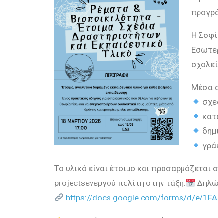
προγρ
Η Σοφί
Εσωτερ
σχολεί
Μέσα α
σχε
κατα
δημι
γράψ
Το υλικό είναι έτοιμο και προσαρμόζεται
projectsενεργού πολίτη στην τάξη.
Δηλώσ
https://docs.google.com/forms/d/e/1