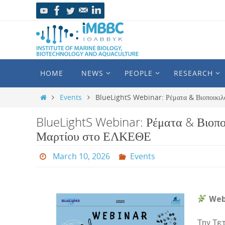
HOME
NEWS
PEOPLE
RESEARCH
Events
BlueLightS Webinar: Ρέματα & Βιοποικιλό
BlueLightS Webinar: Ρέματα & Βιοπο
Μαρτίου στο ΕΛΚΕΘΕ
March 10, 2026
Events
Web
Την Τε