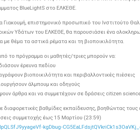
άμματος
BlueLightS
στο ΕΛΚΕΘΕ.
α Γιακουμή, επιστημονικό προσωπικό του Ινστιτούτο Θα
ικών Υδάτων του ΕΛΚΕΘΕ, θα παρουσιάσει ένα ολοκληρω
α με θέμα τα αστικά ρέματα και τη βιοποικιλότητα.
πό το πρόγραμμα οι μαθητές/τριες μπορούν να:
διάσουν έρευνα πεδίου
γράψουν βιοποικιλότητα και περιβαλλοντικές πιέσεις
ουργήσουν άλμπουμ και οδηγούς
ουν άρθρα και να συμμετέχουν σε δράσεις citizen scienc
 σε διαφορετικές βαθμίδες εκπαίδευσης, βοηθώντας τους
εις συμμετοχής έως 15 Μαρτίου (23:59)
FAIpQLSfJ9yyageVf-kgDbug-CG5EaLFdsjtQVkriCk1s3OaVKj_