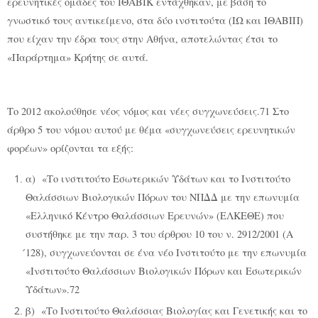
ερευνητικές ομάδες του ΙΘΑΒΙΚ εντάχθηκαν, με βάση το
γνωστικό τους αντικείμενο, στα δύο ινστιτούτα (ΙΩ και ΙΘΑΒΙΠ)
που είχαν την έδρα τους στην Αθήνα, αποτελώντας έτσι το
«Παράρτημα» Κρήτης σε αυτά.
Το 2012 ακολούθησε νέος νόμος και νέες συγχωνεύσεις.71 Στο
άρθρο 5 του νόμου αυτού με θέμα «συγχωνεύσεις ερευνητικών
φορέων» ορίζονται τα εξής:
α) «Το ινστιτούτο Εσωτερικών Υδάτων και το Ινστιτούτο
Θαλάσσιων Βιολογικών Πόρων του ΝΠΔΔ με την επωνυμία
«Ελληνικό Κέντρο Θαλάσσιων Ερευνών» (ΕΛΚΕΘΕ) που
συστήθηκε με την παρ. 3 του άρθρου 10 του ν. 2912/2001 (Α
́128), συγχωνεύονται σε ένα νέο Ινστιτούτο με την επωνυμία
«Ινστιτούτο Θαλάσσιων Βιολογικών Πόρων και Εσωτερικών
Υδάτων».72
β) «Το Ινστιτούτο Θαλάσσιας Βιολογίας και Γενετικής και το