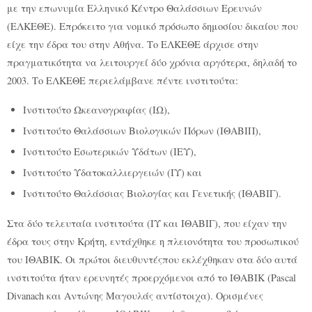
με την επωνυμία Ελληνικό Κέντρο Θαλάσσιων Ερευνών
(ΕΛΚΕΘΕ). Επρόκειτο για νομικό πρόσωπο δημοσίου δικαίου που
είχε την έδρα του στην Αθήνα. Το ΕΛΚΕΘΕ άρχισε στην
πραγματικότητα να λειτουργεί δύο χρόνια αργότερα, δηλαδή το
2003. Το ΕΛΚΕΘΕ περιελάμβανε πέντε ινστιτούτα:
Ινστιτούτο Ωκεανογραφίας (ΙΩ),
Ινστιτούτο Θαλάσσιων Βιολογικών Πόρων (ΙΘΑΒΙΠ),
Ινστιτούτο Εσωτερικών Υδάτων (ΙΕΥ),
Ινστιτούτο Υδατοκαλλιεργειών (ΙΥ) και
Ινστιτούτο Θαλάσσιας Βιολογίας και Γενετικής (ΙΘΑΒΙΓ).
Στα δύο τελευταία ινστιτούτα (ΙΥ και ΙΘΑΒΙΓ), που είχαν την
έδρα τους στην Κρήτη, εντάχθηκε η πλειονότητα του προσωπικού
του ΙΘΑΒΙΚ. Οι πρώτοι διευθυντέςπου εκλέχθηκαν στα δύο αυτά
ινστιτούτα ήταν ερευνητές προερχόμενοι από το ΙΘΑΒΙΚ (Pascal
Divanach και Αντώνης Μαγουλάς αντίστοιχα). Ορισμένες