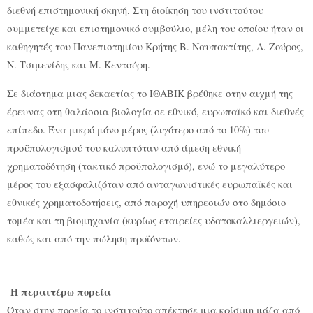
διεθνή επιστημονική σκηνή. Στη διοίκηση του ινστιτούτου
συμμετείχε και επιστημονικό συμβούλιο, μέλη του οποίου ήταν οι
καθηγητές του Πανεπιστημίου Κρήτης Β. Ναυπακτίτης, Λ. Ζούρος,
Ν. Τσιμενίδης και Μ. Κεντούρη.
Σε διάστημα μιας δεκαετίας το ΙΘΑΒΙΚ βρέθηκε στην αιχμή της
έρευνας στη θαλάσσια βιολογία σε εθνικό, ευρωπαϊκό και διεθνές
επίπεδο. Ένα μικρό μόνο μέρος (λιγότερο από το 10%) του
προϋπολογισμού του καλυπτόταν από άμεση εθνική
χρηματοδότηση (τακτικό προϋπολογισμό), ενώ το μεγαλύτερο
μέρος του εξασφαλιζόταν από ανταγωνιστικές ευρωπαϊκές και
εθνικές χρηματοδοτήσεις, από παροχή υπηρεσιών στο δημόσιο
τομέα και τη βιομηχανία (κυρίως εταιρείες υδατοκαλλιεργειών),
καθώς και από την πώληση προϊόντων.
Η περαιτέρω πορεία
Όταν στην πορεία το ινστιτούτο απέκτησε μια κρίσιμη μάζα από