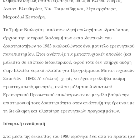
κλήθηκαν κυρίως από το εξωτερικό, όπως οι Ελευθ. Ζούρος,
Αναστ. Ελευθερίου, Νικ. Τσιμενίδης και, λίγο αργότερα,
Μαρουδιώ Κεντούρη.
Το Τμήμα Βιολογίας, από συνειδητή επιλογή των ιδρυτών του,
άρχισε την ιστορική διαδρομή των εκπαιδευτικών του
δραστηριοτήτων το 1983 ακολουθώντας ένα μοντέλο ερευνητικού
πανεπιστημίου. Έτσι ανέπτυξε τις μεταπτυχιακές σπουδές (και
μάλιστα σε επίπεδο διδακτορικού, αφού τότε δεν υπήρχε ακόμη
στην Ελλάδα νομικό πλαίσιο για Προγράμματα Μεταπτυχιακών
Σπουδών – ΠΜΣ Α ́ κύκλου), χωρίς να έχει προσλάβει ακόμη
προπτυχιακούς φοιτητές, ενώ τα μέλη του Διδακτικού
Ερευνητικού Προσωπικού επικέντρωναν σε μεγάλο βαθμό την
επιστημονική τους δραστηριότητα στην ανάπτυξη της έρευνας με
τη διεκδίκηση και υλοποίηση ερευνητικών προγραμμάτων.
Ιστορική αναδρομή
Στα μέσα της δεκαετίας του 1980 ιδρύθηκε ένα από τα πρώτα (αν