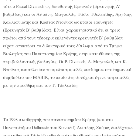
τότε ο Pascal Divanach ως διευθυντής Ερευνών (Ερευνητής Α ́
βαθμίδας) και οι Αντώνης Μαγουλάς, Τάσος Τσελεπίδης, Αργύρης
Καλλιανιώτης και Κώστας Ντούνας ως κύριοι ερευνητές
(Ερευνητές Β ́ βαθμίδας). Είναι χαρακτηριστικό ότι οι τρεις
πρώτοι από τους τέσσερις εκλεγέντες ερευνητές Β ́ βαθμίδας
είχαν αποκτήσει το διδακτορικό τους δίπλωμα από το Τμήμα
Βιολογίας του Πανεπιστημίου Κρήτης, στην κατεύθυνση της
περιβαλλοντικής βιολογίας. Οι P. Divanach, Α. Μαγουλάς και Κ.
Ντούνας αποτέλεσαν το πρώτο τριμελές «επίσημο» επιστημονικό
συμβούλιο του ΙΘΑΒΙΚ, το οποίο στη συνέχεια έγινε τετραμελές
με την προσθήκη και του Τ. Τσελεπίδη.
Το 1998 ο καθηγητής του πανεπιστημίου Κρήτης (και στο
Πανεπιστήμιο Dalhousie του Καναδά) Λευτέρης Ζούρος διαδέχτηκε
τον καθηγητή Τάσο Ελευθερίου στη διεύθυνση του Ινστιτούτου.