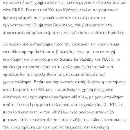
ανταγωνιστικής χρηματοδότησης, λειτουργούσαν στο πλαίσιο του
τότε ΕΚΕΚ (Ερευνητικό Κέντρο Κρήτης), ενώ οι πειραματικές
δραστηριότητές τους φιλοξενούνταν στα κτίρια και τα
εργαστήρια του Τμήματος Βιολογίας, που βρίσκονταν στα
προκατασκευασμένα κτίρια της Λεωφόρου Κνωσού στο Ηράκλειο.
Το πρώτο ουσιαστικό βήμα προς την εδραίωση της ερευνητικής
κατεύθυνσης της θαλάσσιας βιολογίας έγινε με την επιτυχή
διεκδίκηση του προγράμματος Science for Stability του ΝΑΤΟ, το
οποίο είχε στόχο την έρευνα των ελληνικών θαλασσών και
«μπόλιασε» την προσπάθεια με μία αρκετά σημαντική
χρηματοδότηση. Επόμενος σημαντικός σταθμός ήταν η ναυπήγηση
στον Πειραιά, το 1985, και η παράδοση σε χρήση ένα χρόνο
αργότερα του ερευνητικού σκάφους «ΦΙΛΙΑ», με χρηματοδότηση
από τη Γενική Γραμματεία Έρευνας και Τεχνολογίας (ΓΓΕΤ). Το
μεγάλο πλεονέκτημα του «ΦΙΛΙΑ», ενός σκάφους μήκους 26
μέτρων, ήταν η ευλυγισία του, αφού λόγω της ειδικής κατασκευής
του είναι αρκετά μεγάλο για να ταξιδεύει στην ανοιχτή