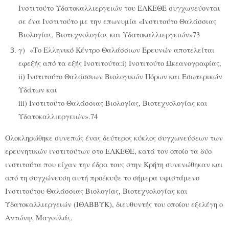
Ινστιτούτο Υδατοκαλλιεργειών του ΕΛΚΕΘΕ συγχωνεύονται
σε ένα Ινστιτούτο με την επωνυμία «Ινστιτούτο Θαλάσσιας
Βιολογίας, Βιοτεχνολογίας και Υδατοκαλλιεργειών»73
γ) «Το Ελληνικό Κέντρο Θαλάσσιων Ερευνών αποτελείται
εφεξής από τα εξής Ινστιτούτα:
i) Ινστιτούτο Ωκεανογραφίας,
ii) Ινστιτούτο Θαλάσσιων Βιολογικών Πόρων και Εσωτερικών
Υδάτων και
iii) Ινστιτούτο Θαλάσσιας Βιολογίας, Βιοτεχνολογίας και
Υδατοκαλλιεργειών».74
Ολοκληρώθηκε συνεπώς ένας δεύτερος κύκλος συγχωνεύσεων των
ερευνητικών ινστιτούτων στο ΕΛΚΕΘΕ, κατά τον οποίο τα δύο
ινστιτούτα που είχαν την έδρα τους στην Κρήτη συνενώθηκαν και
από τη συγχώνευση αυτή προέκυψε το σήμερα υφιστάμενο
Ινστιτούτου Θαλάσσιας Βιολογίας, Βιοτεχνολογίας και
Υδατοκαλλιεργειών (ΙΘΑΒΒΥΚ), διευθυντής του οποίου εξελέγη ο
Αντώνης Μαγουλάς.