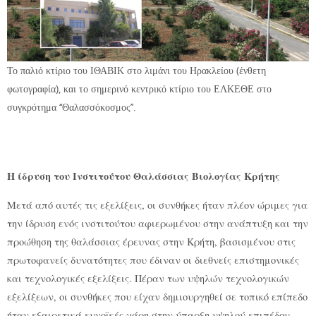
Το παλιό κτίριο του ΙΘΑΒΙΚ στο λιμάνι του Ηρακλείου (ένθετη
φωτογραφία), και το σημερινό κεντρικό κτίριο του ΕΛΚΕΘΕ στο
συγκρότημα ‘‘Θαλασσόκοσμος’’.
Η ίδρυση του Ινστιτούτου Θαλάσσιας Βιολογίας Κρήτης
Μετά από αυτές τις εξελίξεις, οι συνθήκες ήταν πλέον ώριμες για
την ίδρυση ενός ινστιτούτου αφιερωμένου στην ανάπτυξη και την
προώθηση της θαλάσσιας έρευνας στην Κρήτη, βασισμένου στις
πρωτοφανείς δυνατότητες που έδιναν οι διεθνείς επιστημονικές
και τεχνολογικές εξελίξεις. Πέραν των υψηλών τεχνολογικών
εξελίξεων, οι συνθήκες που είχαν δημιουργηθεί σε τοπικό επίπεδο
ήταν εξαιρετικά ευνοϊκές χάρη στην ύπαρξη υψηλού επιπέδου