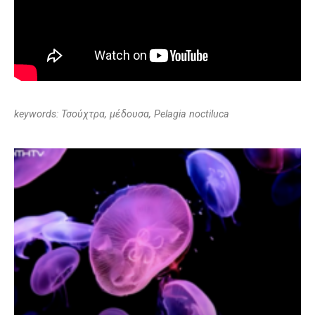
keywords: Τσούχτρα, μέδουσα, Pelagia noctiluca