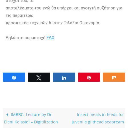
στόχοι του, τα
αποτελέσματα του ενώ θα υπάρχει και ανοιχτή συζήτηση για
τις περαιτέρω
προοπτικές τεχνικών ΑΙ στην Γαλάζια Οικονομία
Δηλώστε συμμετοχή
ΕΔΩ
Share
Tweet
Share
Pin
Sha
IMBBC- Lecture by Dr.
Insect meals in feeds for
Eleni Kelasidi – Digitilization
juvenile gilthead seabream