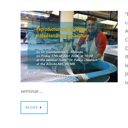
“
c
A
C
D
I
l
J
t
seminar…
MORE