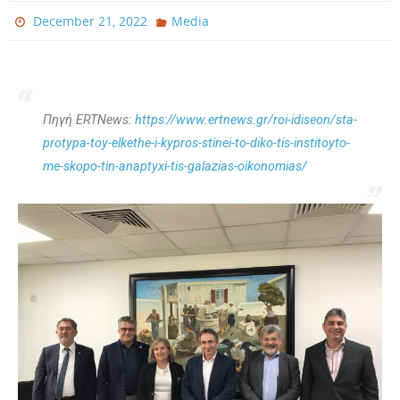
December 21, 2022
Media
Πηγή ERTNews:
https://www.ertnews.gr/roi-idiseon/sta-
protypa-toy-elkethe-i-kypros-stinei-to-diko-tis-institoyto-
me-skopo-tin-anaptyxi-tis-galazias-oikonomias/