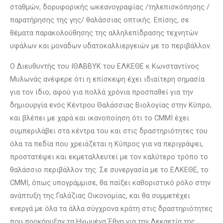
σταθμών, δορυφορικής ωκεανογραφίας /τηλεπισκόπησης /
παρατήρησης της γης/ θαλάσσιας οπτικής. Επίσης, σε
θέματα παρακολούθησης της αλληλεπίδρασης τεχνητών
υφάλων και μονάδων υδατοκαλλιεργειών με το περιβάλλον.
Ο Διευθυντής του ΙΘΑΒΒΥΚ του ΕΛΚΕΘΕ κ Κωνσταντίνος
Μυλωνάς ανέφερε ότι η επίσκεψη έχει ιδιαίτερη σημασία
για τον ίδιο, αφού για πολλά χρόνια προσπαθεί για την
δημιουργία ενός Κέντρου Θαλάσσιας Βιολογίας στην Κύπρο,
και βλέπει με χαρά και ικανοποίηση ότι το CMMI έχει
συμπεριλάβει στα κέντρα του και στις δραστηριότητες του
όλα τα πεδία που χρειάζεται η Κύπρος για να περιγράψει,
προστατέψει και εκμεταλλευτεί με τον καλύτερο τρόπο το
θαλάσσιο περιβάλλον της. Σε συνεργασία με το ΕΛΚΕΘΕ, το
CMMI, όπως υπογράμμισε, θα παίξει καθοριστικό ρόλο στην
ανάπτυξη της Γαλάζιας Οικονομίας, και θα συμμετέχει
ενεργά με όλα τα άλλα σύγχρονα κράτη στις δραστηριότητες
που προκήρυξαν τα Ηνωμένα Έθνη για την Δεκαετία της