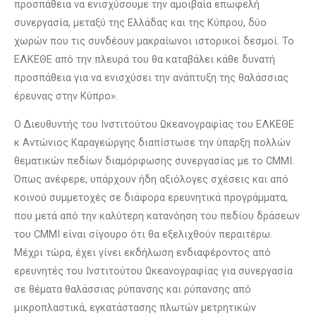
προσπάθεια να ενισχύσουμε την αμοιβαία επωφελή
συνεργασία, μεταξύ της Ελλάδας και της Κύπρου, δύο
χωρών που τις συνδέουν μακραίωνοι ιστορικοί δεσμοί. Το
ΕΛΚΕΘΕ από την πλευρά του θα καταβάλει κάθε δυνατή
προσπάθεια για να ενισχύσει την ανάπτυξη της θαλάσσιας
έρευνας στην Κύπρο».
Ο Διευθυντής του Ινστιτούτου Ωκεανογραφίας του ΕΛΚΕΘΕ
κ Αντώνιος Καραγεώργης διαπίστωσε την ύπαρξη πολλών
θεματικών πεδίων διαμόρφωσης συνεργασίας με το CMMI.
Όπως ανέφερε, υπάρχουν ήδη αξιόλογες σχέσεις και από
κοινού συμμετοχές σε διάφορα ερευνητικά προγράμματα,
που μετά από την καλύτερη κατανόηση του πεδίου δράσεων
του CMMI είναι σίγουρο ότι θα εξελιχθούν περαιτέρω.
Μέχρι τώρα, έχει γίνει εκδήλωση ενδιαφέροντος από
ερευνητές του Ινστιτούτου Ωκεανογραφίας για συνεργασία
σε θέματα θαλάσσιας ρύπανσης και ρύπανσης από
μικροπλαστικά, εγκατάστασης πλωτών μετρητικών