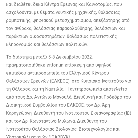
και διαθέτει δέκα Κέντρα Έρευνας και Καινοτομίας, που
ασχολούνται με θέματα ναυτικής μηχανικής, θαλάσσιας
ρομποτικής, ψηφιακού μετασχηματισμού, απεξάρτησης από
τον άνθρακα, θαλάσσιας παρακολούθησης, θαλάσσιων και
παράκτιων οικοσυστημάτων, θαλάσσιας πολιτιστικής
κληρονομιάς και θαλάσσιων πολιτικών.
Το διάστημα μεταξύ 5-8 Δεκεμβρίου 2022,
πραγματοποιήθηκε επίσημη επίσκεψη από υψηλού
επιπέδου αντιπροσωπεία του Ελληνικού Κέντρου
Θαλάσσιων Ερευνών (ΕΛΚΕΘΕ), στο Κυπριακό Ινστιτούτο για
τη Θάλασσα και τη Ναυτιλία. Η αντιπροσωπεία αποτελείτο
από τους Δρ. Αντώνιο Μαγουλά, Διευθυντή και Πρόεδρο του
Διοικητικού Συμβουλίου του ΕΛΚΕΘΕ, τον Δρ. Άρη
Καραγεώργη, Διευθυντή του Ινστιτούτου Ωκεανογραφίας (ΙΩ)
και τον Δρ. Κωνσταντίνο Μυλωνά, Διευθυντή του
Ινστιτούτου Θαλάσσιας Βιολογίας, Βιοτεχνολογίας και
Υδατοκαλλιεργειών (ΙΘΑΒΒΥΚ).