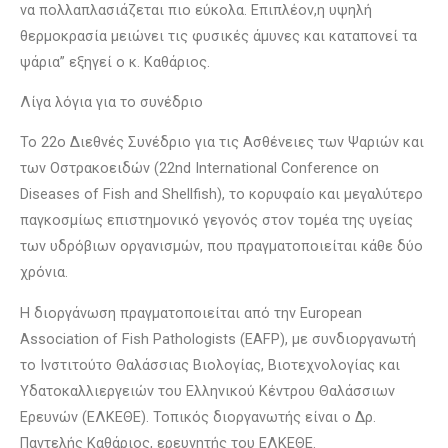
να πολλαπλασιάζεται πιο εύκολα. Επιπλέον,η υψηλή
θερμοκρασία μειώνει τις φυσικές άμυνες και καταπονεί τα
ψάρια” εξηγεί ο κ. Καθάριος.
Λίγα λόγια για το συνέδριο
Το 22ο Διεθνές Συνέδριο για τις Ασθένειες των Ψαριών και
των Οστρακοειδών (22nd International Conference on
Diseases of Fish and Shellfish), το κορυφαίο και μεγαλύτερο
παγκοσμίως επιστημονικό γεγονός στον τομέα της υγείας
των υδρόβιων οργανισμών, που πραγματοποιείται κάθε δύο
χρόνια.
Η διοργάνωση πραγματοποιείται από την European
Association of Fish Pathologists (EAFP), με συνδιοργανωτή
το Ινστιτούτο Θαλάσσιας Βιολογίας, Βιοτεχνολογίας και
Υδατοκαλλιεργειών του Ελληνικού Κέντρου Θαλάσσιων
Ερευνών (ΕΛΚΕΘΕ). Τοπικός διοργανωτής είναι ο Δρ.
Παντελής Καθάριος, ερευνητής του ΕΛΚΕΘΕ.