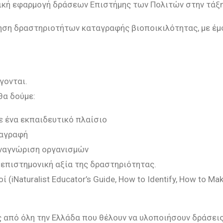
ική εφαρμογή δράσεων Επιστήμης των Πολιτών στην τάξη
ηση δραστηριοτήτων καταγραφής βιοποικιλότητας, με έμ
γονται.
θα δούμε:
 ένα εκπαιδευτικό πλαίσιο
ταγραφή
αναγνώριση οργανισμών
 επιστημονική αξία της δραστηριότητας
.
ί (
iNaturalist
Educator
’
s
Guide
,
How
to
Identify
,
How
to
Mak
 από όλη την Ελλάδα που θέλουν να υλοποιήσουν δράσει