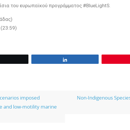
αίσια του
ευρωπαϊκού προγράμματος #BlueLightS
.
λάδας)
(23:59)
Tweet
Share
scenarios imposed
Non-Indigenous Species
le and low-motility marine