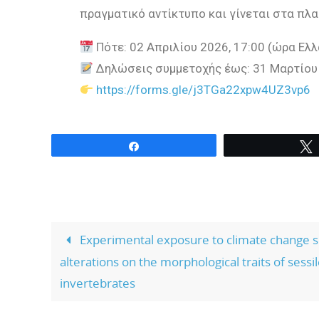
πραγματικό αντίκτυπο
και γίνεται στα πλ
Πότε:
02 Απριλίου 2026, 17:00 (ώρα Ελ
Δηλώσεις συμμετοχής έως:
31 Μαρτίου 
https
://
forms
.
gle
/
j
3
TGa
22
xpw
4
UZ
3
vp
6
Share
Experimental exposure to climate change 
alterations on the morphological traits of sessi
invertebrates