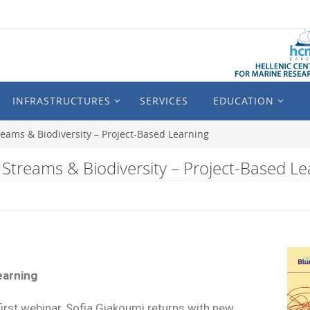
INFRASTRUCTURES
SERVICES
EDUCATION
reams & Biodiversity – Project-Based Learning
 Streams & Biodiversity – Project-Based Le
earning
irst webinar, Sofia Giakoumi returns with new